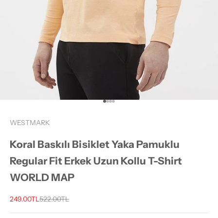
1 ögesine git
2 ögesine git
3 ögesine git
4 ögesine git
WESTMARK
Koral Baskılı Bisiklet Yaka Pamuklu
Regular Fit Erkek Uzun Kollu T-Shirt
WORLD MAP
İndirimli fiyat
Normal fiyat
249.00TL
522.00TL