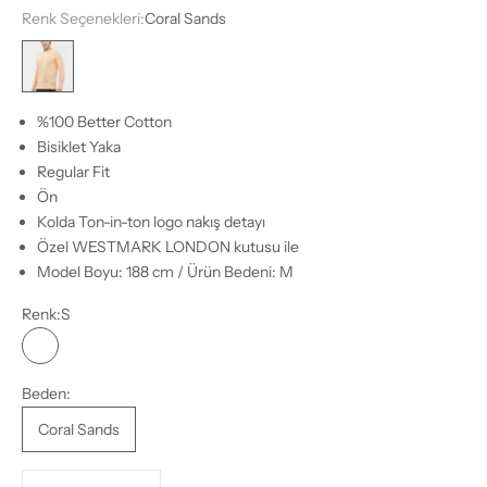
Renk Seçenekleri:
Coral Sands
Coral Sands
%100 Better Cotton
Bisiklet Yaka
Regular Fit
Ön
Kolda Ton-in-ton logo nakış detayı
Özel WESTMARK LONDON kutusu ile
Model Boyu: 188 cm / Ürün Bedeni: M
Renk:
S
S
M
L
XL
XXL
Beden:
Coral Sands
Miktarı azalt
Miktarı azalt