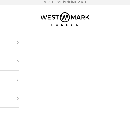
SEPETTE %15 İNDİRİM FIRSATI
Westmark London EU(TR) Store