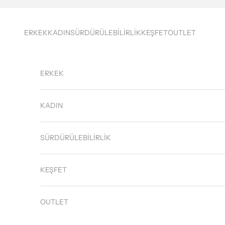
İçeriğe geç
ERKEK
KADIN
SÜRDÜRÜLEBİLİRLİK
KEŞFET
OUTLET
ERKEK
KADIN
SÜRDÜRÜLEBİLİRLİK
KEŞFET
OUTLET