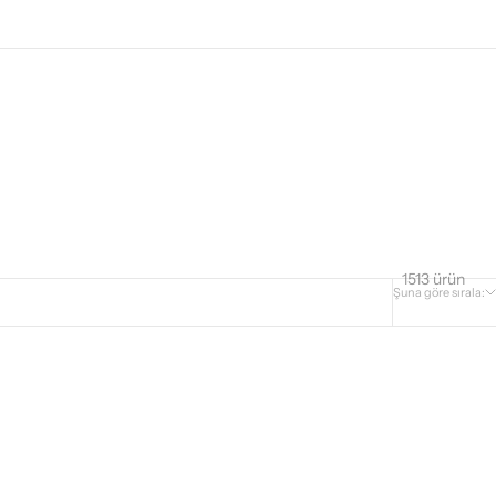
1513 ürün
Şuna göre sırala: