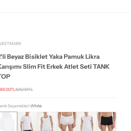
WESTMARK
2'li Beyaz Bisiklet Yaka Pamuk Likra
Karışımı Slim Fit Erkek Atlet Seti TANK
TOP
ndirimli fiyat
Normal fiyat
99.00TL
625.00TL
enk Seçenekleri:
White
hite
White
White
White
White
Black