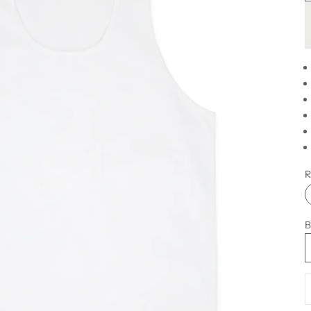
B
R
B
M