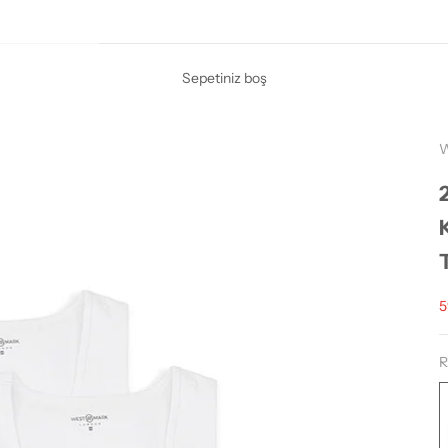
Sepetiniz boş
İ
5
R
W