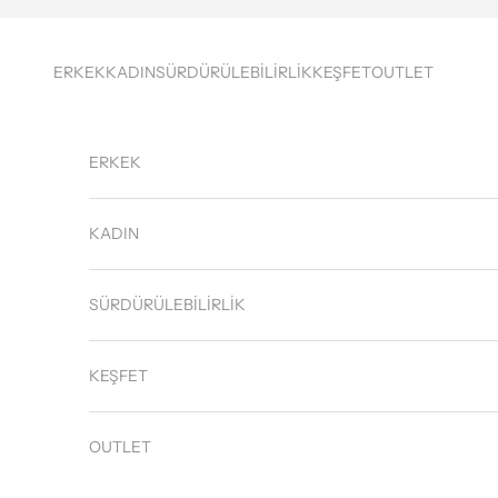
İçeriğe geç
ERKEK
KADIN
SÜRDÜRÜLEBİLİRLİK
KEŞFET
OUTLET
ERKEK
KADIN
SÜRDÜRÜLEBİLİRLİK
KEŞFET
OUTLET