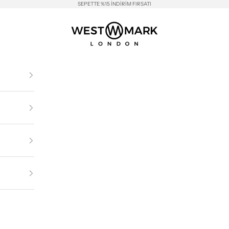
SEPETTE %15 İNDİRİM FIRSATI
Westmark London EU(TR) Store