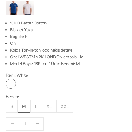
Blue Quartz
White
%100 Better Cotton
Bisiklet Yaka
Regular Fit
Ön
Kolda Ton-in-ton logo nakış detayı
Özel WESTMARK LONDON ambalajı ile
Model Boyu: 189 cm / Ürün Bedeni: M
Renk:
White
White
Beden:
S
M
L
XL
XXL
Miktarı azalt
Miktarı azalt