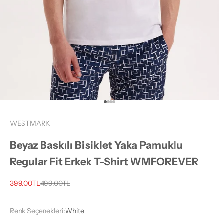
1 ögesine git
2 ögesine git
3 ögesine git
4 ögesine git
WESTMARK
Beyaz Baskılı Bisiklet Yaka Pamuklu
Regular Fit Erkek T-Shirt WMFOREVER
İndirimli fiyat
Normal fiyat
399.00TL
499.00TL
Renk Seçenekleri:
White