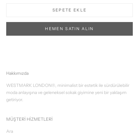
SEPETE EKLE
HEMEN SATIN ALIN
Hakkımızda
WESTMARK LONDON®, minimalist bir estetik ile sürdürülebilir
moda anlayışına ve geleneksel sokak giyimine yeni bir yaklaşım
getiriyor.
MÜŞTERİ HİZMETLERİ
Ara