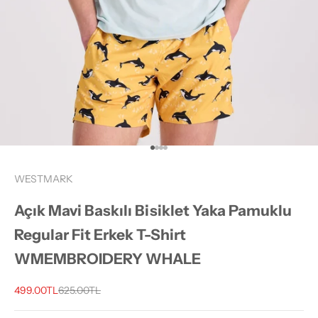
1 ögesine git
2 ögesine git
3 ögesine git
4 ögesine git
WESTMARK
Açık Mavi Baskılı Bisiklet Yaka Pamuklu
Regular Fit Erkek T-Shirt
WMEMBROIDERY WHALE
İndirimli fiyat
Normal fiyat
499.00TL
625.00TL