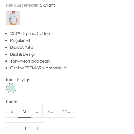
Renk Seçenekleri:
Skylight
Skylight
100% Organic Cotton
Regular Fit
Bisiklet Yaka
Baskılı Design
Ton-in-ton logo detayı
Özel WESTMARK Ambalajı İle
Renk:
Skylight
Skylight
Beden:
S
M
L
XL
XXL
Miktarı azalt
Miktarı azalt