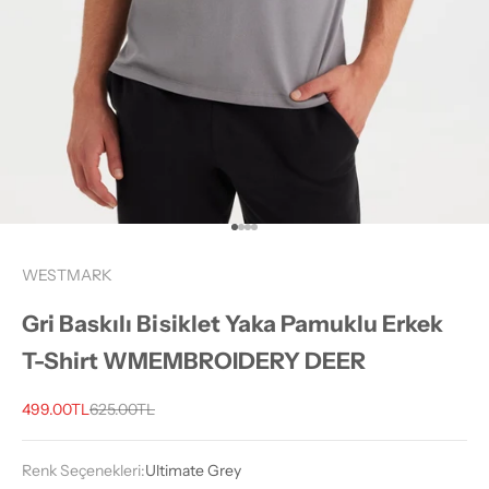
1 ögesine git
2 ögesine git
3 ögesine git
4 ögesine git
WESTMARK
Gri Baskılı Bisiklet Yaka Pamuklu Erkek
T-Shirt WMEMBROIDERY DEER
İndirimli fiyat
Normal fiyat
499.00TL
625.00TL
Renk Seçenekleri:
Ultimate Grey