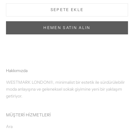
SEPETE EKLE
HEMEN SATIN ALIN
Hakkımızda
WESTMARK LONDON®, minimalist bir estetik ile sürdürülebilir
moda anlayışına ve geleneksel sokak giyimine yeni bir yaklaşım
getiriyor.
MÜŞTERİ HİZMETLERİ
Ara