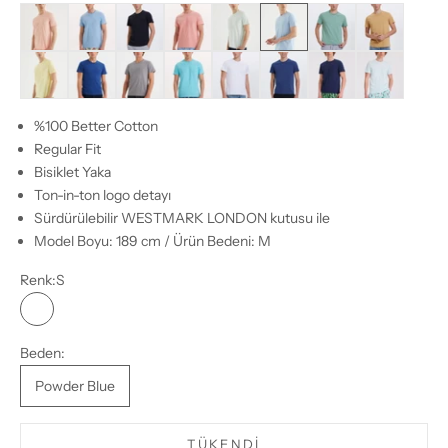
Coral Cloud
Blissful Blue
Black
Desert Flowers
Blue Glass
Powder Blue
Hedge Green
Iced Coffee
French Vanilla
Sodalite Blue
Ultimate Gray
Blue Curacao
White
Blue Quartz
Naval Academy
Skylight
%100 Better Cotton
Regular Fit
Bisiklet Yaka
Ton-in-ton logo detayı
Sürdürülebilir WESTMARK LONDON kutusu ile
Model Boyu: 189 cm / Ürün Bedeni: M
Renk:
S
S
M
L
XL
XXL
Beden:
Powder Blue
TÜKENDI