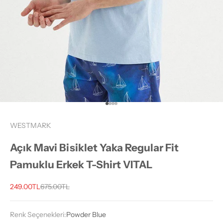
1 ögesine git
2 ögesine git
3 ögesine git
4 ögesine git
WESTMARK
Açık Mavi Bisiklet Yaka Regular Fit
Pamuklu Erkek T-Shirt VITAL
İndirimli fiyat
Normal fiyat
249.00TL
675.00TL
Renk Seçenekleri:
Powder Blue