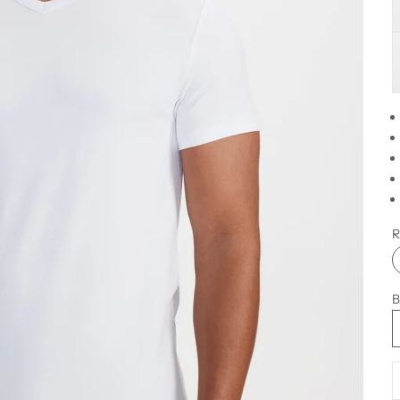
C
R
B