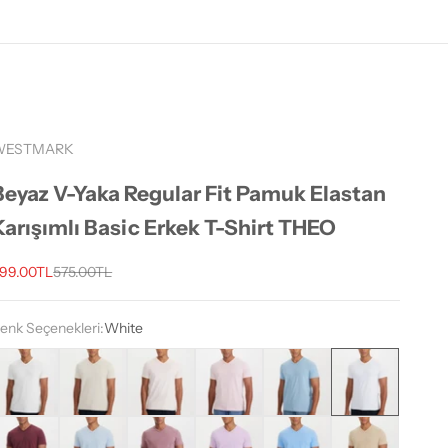
WESTMARK
Beyaz V-Yaka Regular Fit Pamuk Elastan
Karışımlı Basic Erkek T-Shirt THEO
ndirimli fiyat
Normal fiyat
99.00TL
575.00TL
enk Seçenekleri:
White
cru
Beige
Salmon
Light Pink
Sky Blue
White
ordeaux
Baby Blue
Rose Brown
Lilac
Blue
Sand