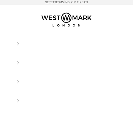
SEPETTE %15 İNDİRİM FIRSATI
Westmark London EU(TR) Store