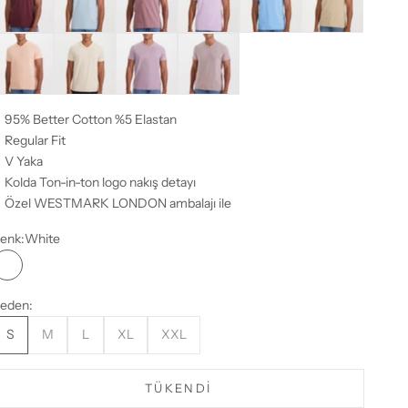
oral
Latte
Lavander
Nostalgia Rose
95% Better Cotton %5 Elastan
Regular Fit
V Yaka
Kolda Ton-in-ton logo nakış detayı
Özel WESTMARK LONDON ambalajı ile
enk:
White
White
eden:
S
M
L
XL
XXL
TÜKENDI