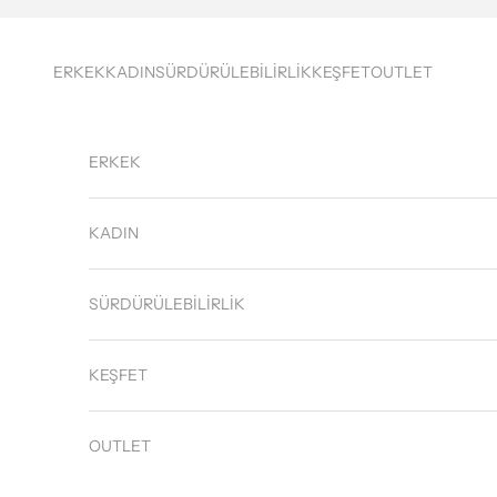
İçeriğe geç
ERKEK
KADIN
SÜRDÜRÜLEBİLİRLİK
KEŞFET
OUTLET
ERKEK
KADIN
SÜRDÜRÜLEBİLİRLİK
KEŞFET
OUTLET