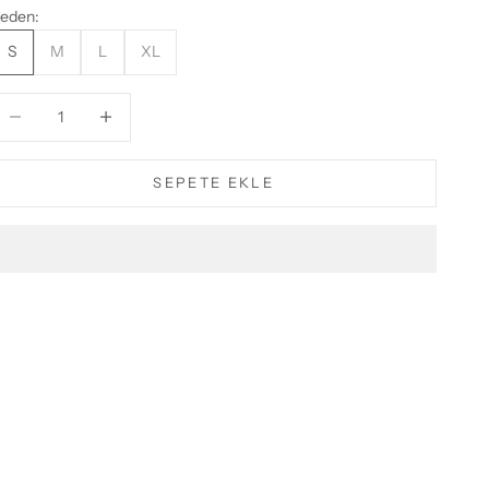
eden:
S
M
L
XL
iktarı azalt
Miktarı azalt
SEPETE EKLE