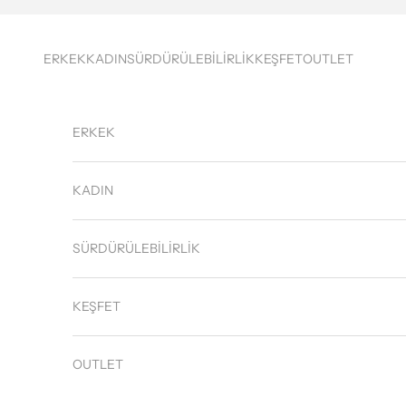
İçeriğe geç
ERKEK
KADIN
SÜRDÜRÜLEBİLİRLİK
KEŞFET
OUTLET
ERKEK
KADIN
SÜRDÜRÜLEBİLİRLİK
KEŞFET
OUTLET