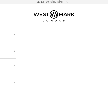
SEPETTE %15 İNDİRİM FIRSATI
Westmark London EU(TR) Store