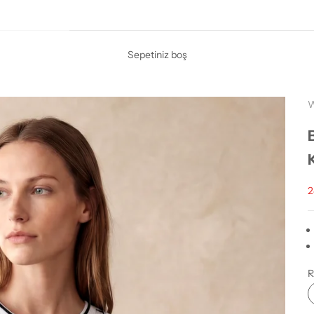
Sepetiniz boş
İ
2
R