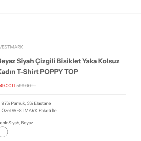
WESTMARK
Beyaz Siyah Çizgili Bisiklet Yaka Kolsuz
Kadın T-Shirt POPPY TOP
ndirimli fiyat
Normal fiyat
49.00TL
599.00TL
97% Pamuk, 3% Elastane
Özel WESTMARK Paketi İle
enk:
Siyah, Beyaz
Siyah, Beyaz