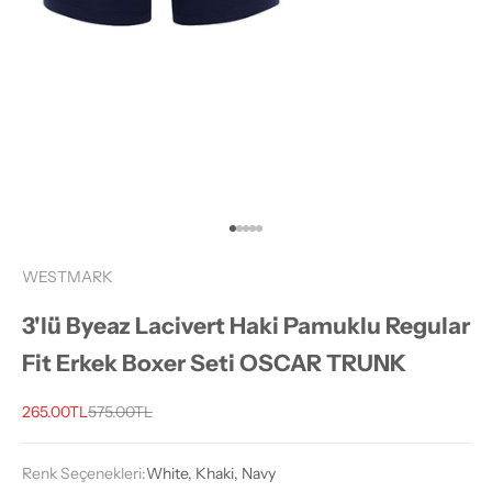
1 ögesine git
2 ögesine git
3 ögesine git
4 ögesine git
5 ögesine git
WESTMARK
3'lü Byeaz Lacivert Haki Pamuklu Regular
Fit Erkek Boxer Seti OSCAR TRUNK
İndirimli fiyat
Normal fiyat
265.00TL
575.00TL
Renk Seçenekleri:
White, Khaki, Navy