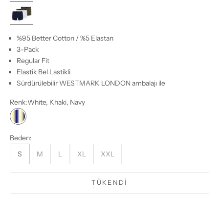
White, Khaki, Navy
%95 Better Cotton / %5 Elastan
3-Pack
Regular Fit
Elastik Bel Lastikli
Sürdürülebilir WESTMARK LONDON ambalajı ile
Renk:
White, Khaki, Navy
White, Khaki, Navy
Beden:
S
M
L
XL
XXL
TÜKENDI