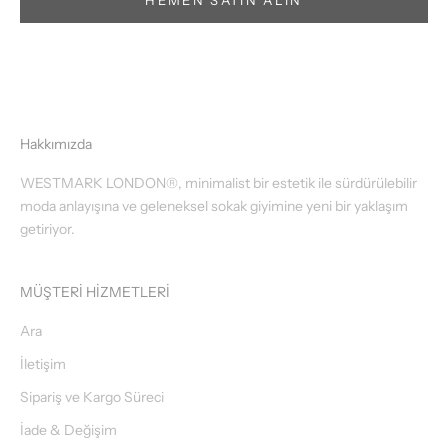
HEMEN SATIN ALIN
Hakkımızda
WESTMARK LONDON®, minimalist bir estetik ile sürdürülebilir
moda anlayışına ve geleneksel sokak giyimine yeni bir yaklaşım
getiriyor.
MÜŞTERİ HİZMETLERİ
Ara
İletişim
Sipariş ve Kargo Süreci
İade & Değişim