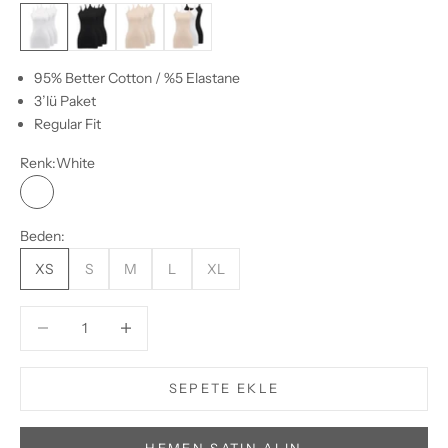
White
Black
Nude
Black, White, Nude
95% Better Cotton / %5 Elastane
3’lü Paket
Regular Fit
Renk:
White
White
Beden:
XS
S
M
L
XL
Miktarı azalt
Miktarı azalt
SEPETE EKLE