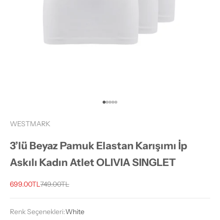
1 ögesine git
2 ögesine git
3 ögesine git
4 ögesine git
5 ögesine git
WESTMARK
3’lü Beyaz Pamuk Elastan Karışımı İp
Askılı Kadın Atlet OLIVIA SINGLET
İndirimli fiyat
Normal fiyat
699.00TL
749.00TL
Renk Seçenekleri:
White