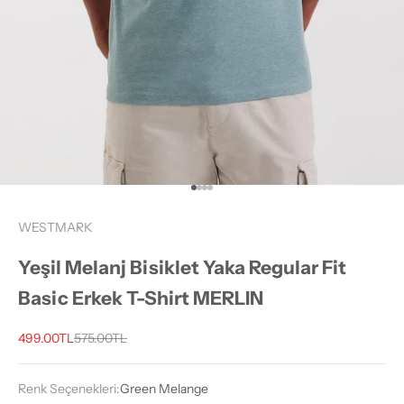
1 ögesine git
2 ögesine git
3 ögesine git
4 ögesine git
WESTMARK
Yeşil Melanj Bisiklet Yaka Regular Fit
Basic Erkek T-Shirt MERLIN
İndirimli fiyat
Normal fiyat
499.00TL
575.00TL
Renk Seçenekleri:
Green Melange