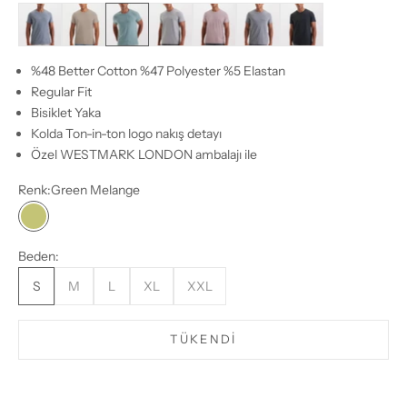
Blue Melange
Coffe Melange
Green Melange
Light Grey Melange
Salmon Melange
Grey Melange
Dark Grey Melange
%48 Better Cotton %47 Polyester %5 Elastan
Regular Fit
Bisiklet Yaka
Kolda Ton-in-ton logo nakış detayı
Özel WESTMARK LONDON ambalajı ile
Renk:
Green Melange
Green Melange
Beden:
S
M
L
XL
XXL
TÜKENDI