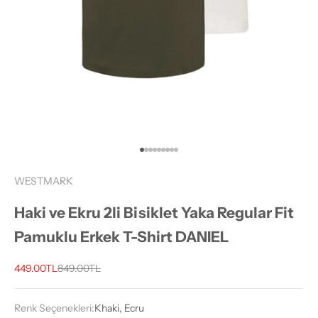
1 ögesine git
2 ögesine git
3 ögesine git
4 ögesine git
5 ögesine git
6 ögesine git
7 ögesine git
8 ögesine git
9 ögesine git
WESTMARK
Haki ve Ekru 2li Bisiklet Yaka Regular Fit
Pamuklu Erkek T-Shirt DANIEL
İndirimli fiyat
Normal fiyat
449.00TL
849.00TL
Renk Seçenekleri:
Khaki, Ecru