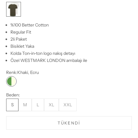
Khaki, Ecru
%100 Better Cotton
Regular Fit
2li Paket
Bisiklet Yaka
Kolda Ton-in-ton logo nakış detayı
Özel WESTMARK LONDON ambalajı ile
Renk:
Khaki, Ecru
Khaki, Ecru
Beden:
S
M
L
XL
XXL
TÜKENDI