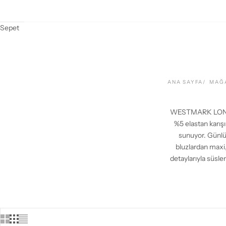
Sepet
ANA SAYFA
MAĞ
WESTMARK LONDON’
%5 elastan karı
sunuyor. Günlük
bluzlardan maxi,
detaylarıyla süsl