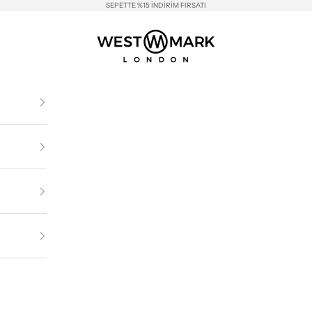
SEPETTE %15 İNDİRİM FIRSATI
Westmark London EU(TR) Store