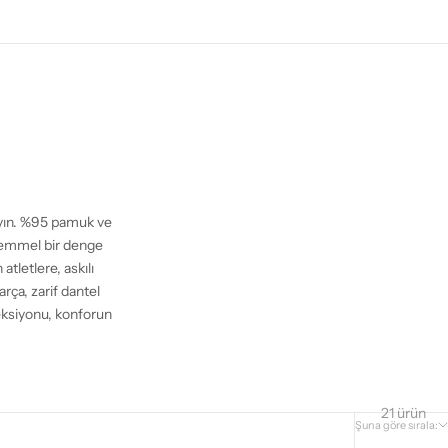
yın. %95 pamuk ve
kemmel bir denge
tletlere, askılı
rça, zarif dantel
eksiyonu, konforun
21 ürün
Şuna göre sırala: