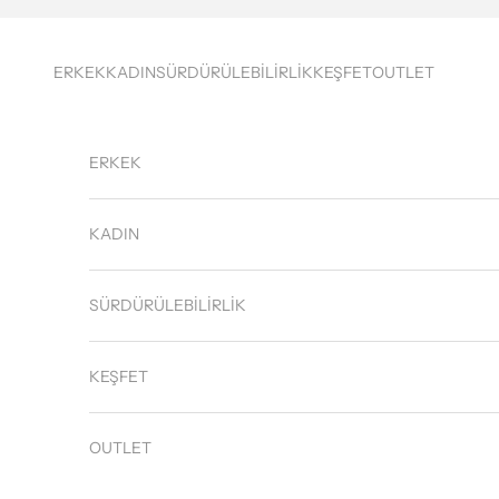
İçeriğe geç
ERKEK
KADIN
SÜRDÜRÜLEBİLİRLİK
KEŞFET
OUTLET
ERKEK
KADIN
SÜRDÜRÜLEBİLİRLİK
KEŞFET
OUTLET