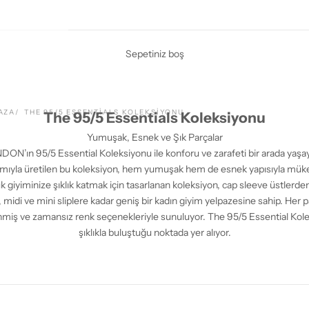
Sepetiniz boş
AZA
THE 95/5 ESSENTIALS KOLEKSIYONU
The 95/5 Essentials Koleksiyonu
Yumuşak, Esnek ve Şık Parçalar
ın 95/5 Essential Koleksiyonu ile konforu ve zarafeti bir arada yaşa
şımıyla üretilen bu koleksiyon, hem yumuşak hem de esnek yapısıyla mü
 giyiminize şıklık katmak için tasarlanan koleksiyon, cap sleeve üstlerden a
 midi ve mini sliplere kadar geniş bir kadın giyim yelpazesine sahip. Her pa
enmiş ve zamansız renk seçenekleriyle sunuluyor. The 95/5 Essential Kol
şıklıkla buluştuğu noktada yer alıyor.